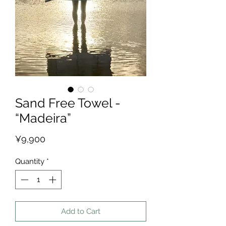
Sand Free Towel -
“Madeira”
Price
¥9,900
Quantity
*
Add to Cart