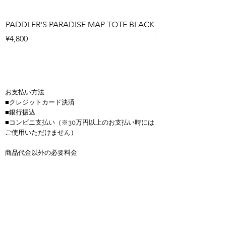
PADDLER'S PARADISE MAP TOTE BLACK
PADDLER'S PARAD
Price
Price
¥4,800
¥4,800
お支払い方法
■クレジットカード決済
■銀行振込
■コンビニ支払い
（※30万円以上のお支払い時には
ご使用いただけません）
商品代金以外の必要料金
■送料(全国一律900円)
■金額は全て税抜き価格で表示しています。
■お振込手数料はお客様負担となります。
■サップボードは送料無料、150サイズを超える商
品は1つにつき4000円かかります。
返品について